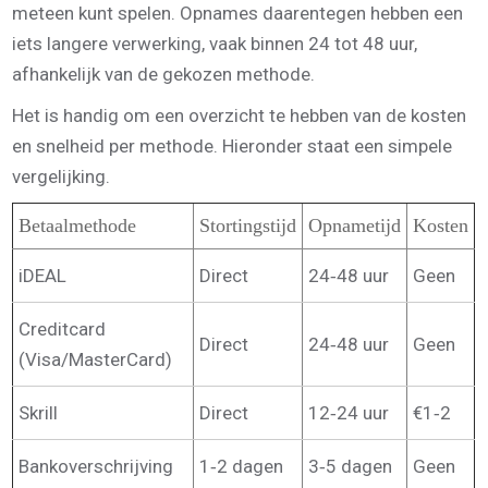
meteen kunt spelen. Opnames daarentegen hebben een
iets langere verwerking, vaak binnen 24 tot 48 uur,
afhankelijk van de gekozen methode.
Het is handig om een overzicht te hebben van de kosten
en snelheid per methode. Hieronder staat een simpele
vergelijking.
Betaalmethode
Stortingstijd
Opnametijd
Kosten
iDEAL
Direct
24‑48 uur
Geen
Creditcard
Direct
24‑48 uur
Geen
(Visa/MasterCard)
Skrill
Direct
12‑24 uur
€1‑2
Bankoverschrijving
1‑2 dagen
3‑5 dagen
Geen