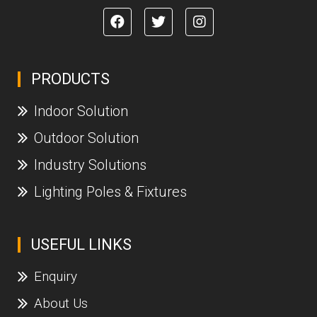
PRODUCTS
Indoor Solution
Outdoor Solution
Industry Solutions
Lighting Poles & Fixtures
USEFUL LINKS
Enquiry
About Us