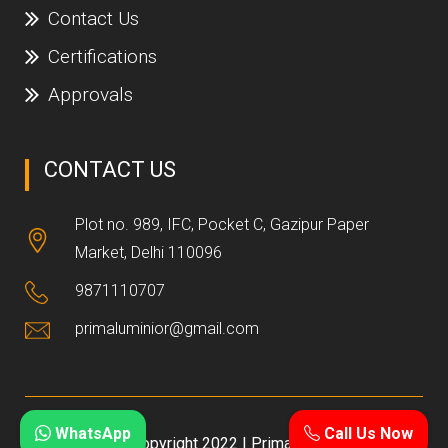
Contact Us
Certifications
Approvals
CONTACT US
Plot no. 989, IFC, Pocket C, Gazipur Paper
Market, Delhi 110096
9871110707
primaluminior@gmail.com
WhatsApp
Call Us Now
Copyright 2022 | Prima NX