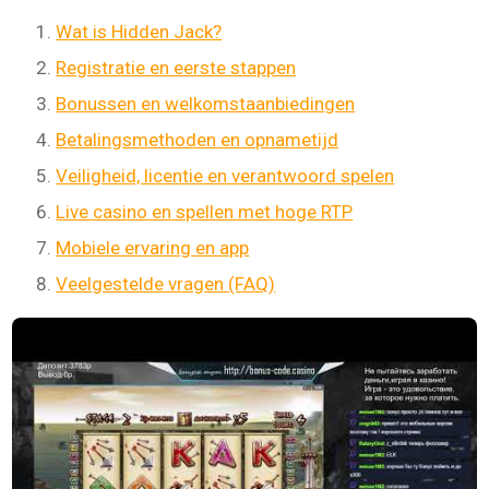
Wat is Hidden Jack?
Registratie en eerste stappen
Bonussen en welkomstaanbiedingen
Betalingsmethoden en opnametijd
Veiligheid, licentie en verantwoord spelen
Live casino en spellen met hoge RTP
Mobiele ervaring en app
Veelgestelde vragen (FAQ)