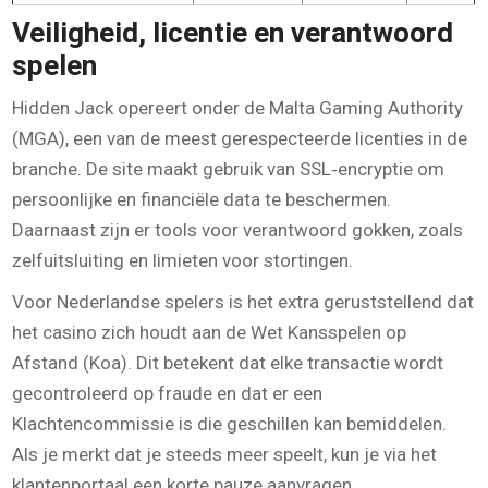
Veiligheid, licentie en verantwoord
spelen
Hidden Jack opereert onder de Malta Gaming Authority
(MGA), een van de meest gerespecteerde licenties in de
branche. De site maakt gebruik van SSL‑encryptie om
persoonlijke en financiële data te beschermen.
Daarnaast zijn er tools voor verantwoord gokken, zoals
zelfuitsluiting en limieten voor stortingen.
Voor Nederlandse spelers is het extra geruststellend dat
het casino zich houdt aan de Wet Kansspelen op
Afstand (Koa). Dit betekent dat elke transactie wordt
gecontroleerd op fraude en dat er een
Klachtencommissie is die geschillen kan bemiddelen.
Als je merkt dat je steeds meer speelt, kun je via het
klantenportaal een korte pauze aanvragen.