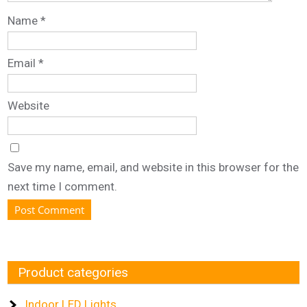
Name
*
Email
*
Website
Save my name, email, and website in this browser for the
next time I comment.
Product categories
Indoor LED Lights