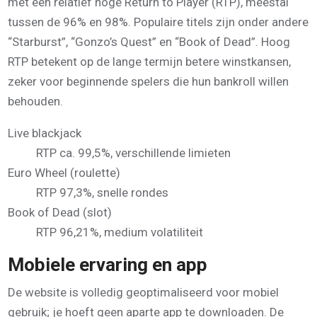
met een relatief hoge Return to Player (RTP), meestal
tussen de 96% en 98%. Populaire titels zijn onder andere
“Starburst”, “Gonzo’s Quest” en “Book of Dead”. Hoog
RTP betekent op de lange termijn betere winstkansen,
zeker voor beginnende spelers die hun bankroll willen
behouden.
Live blackjack
RTP ca. 99,5%, verschillende limieten
Euro Wheel (roulette)
RTP 97,3%, snelle rondes
Book of Dead (slot)
RTP 96,21%, medium volatiliteit
Mobiele ervaring en app
De website is volledig geoptimaliseerd voor mobiel
gebruik; je hoeft geen aparte app te downloaden. De