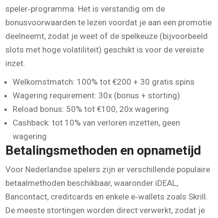
speler‑programma. Het is verstandig om de
bonusvoorwaarden te lezen voordat je aan een promotie
deelneemt, zodat je weet of de spelkeuze (bijvoorbeeld
slots met hoge volatiliteit) geschikt is voor de vereiste
inzet.
Welkomstmatch: 100% tot €200 + 30 gratis spins
Wagering requirement: 30x (bonus + storting)
Reload bonus: 50% tot €100, 20x wagering
Cashback: tot 10% van verloren inzetten, geen
wagering
Betalingsmethoden en opnametijd
Voor Nederlandse spelers zijn er verschillende populaire
betaalmethoden beschikbaar, waaronder iDEAL,
Bancontact, creditcards en enkele e‑wallets zoals Skrill.
De meeste stortingen worden direct verwerkt, zodat je