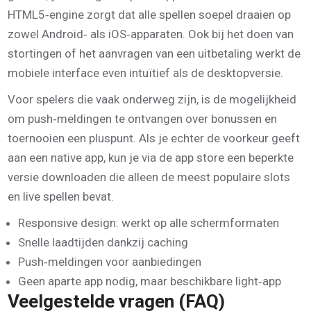
HTML5‑engine zorgt dat alle spellen soepel draaien op
zowel Android‑ als iOS‑apparaten. Ook bij het doen van
stortingen of het aanvragen van een uitbetaling werkt de
mobiele interface even intuïtief als de desktopversie.
Voor spelers die vaak onderweg zijn, is de mogelijkheid
om push‑meldingen te ontvangen over bonussen en
toernooien een pluspunt. Als je echter de voorkeur geeft
aan een native app, kun je via de app store een beperkte
versie downloaden die alleen de meest populaire slots
en live spellen bevat.
Responsive design: werkt op alle schermformaten
Snelle laadtijden dankzij caching
Push‑meldingen voor aanbiedingen
Geen aparte app nodig, maar beschikbare light‑app
Veelgestelde vragen (FAQ)